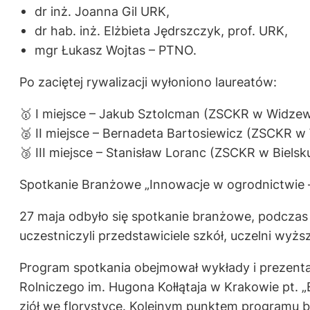
dr inż. Joanna Gil URK,
dr hab. inż. Elżbieta Jędrszczyk, prof. URK,
mgr Łukasz Wojtas – PTNO.
Po zaciętej rywalizacji wyłoniono laureatów:
🥇 I miejsce – Jakub Sztolcman (ZSCKR w Widzew
🥈 II miejsce – Bernadeta Bartosiewicz (ZSCKR w
🥉 III miejsce – Stanisław Loranc (ZSCKR w Bielsku
Spotkanie Branżowe „Innowacje w ogrodnictwie
27 maja odbyło się spotkanie branżowe, podcza
uczestniczyli przedstawiciele szkół, uczelni wyż
Program spotkania obejmował wykłady i prezentacj
Rolniczego im. Hugona Kołłątaja w Krakowie pt. 
ziół we florystyce. Kolejnym punktem programu 