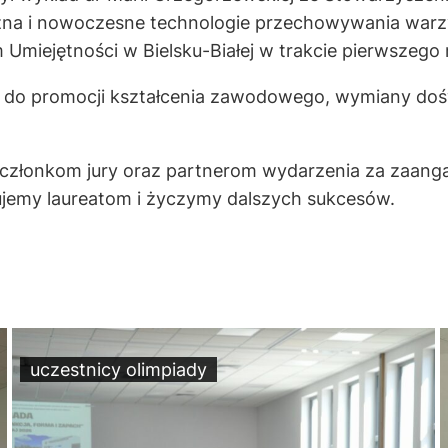
a i nowoczesne technologie przechowywania warzyw
iejętności w Bielsku-Białej w trakcie pierwszego ro
ą do promocji kształcenia zawodowego, wymiany do
członkom jury oraz partnerom wydarzenia za zaanga
ujemy laureatom i życzymy dalszych sukcesów.
uczestnicy olimpiady