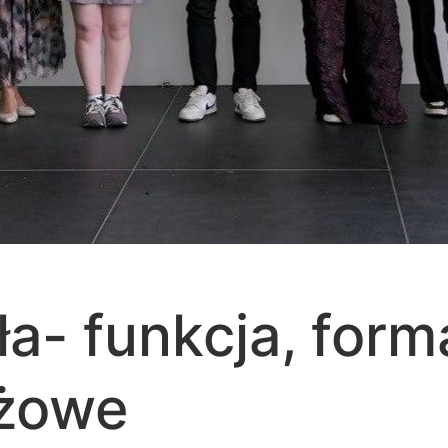
oła- funkcja, for
nżowe