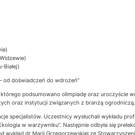
ie)
 Widzewie)
-Białej)
 – od doświadczeń do wdrożeń”
s którego podsumowano olimpiadę oraz uroczyście 
szych oraz instytucji związanych z branżą ogrodniczą
e specjalistów. Uczestnicy wysłuchali wykładu prof. 
„Ekologia w warzywniku”. Następnie odbyła się prele
był wykład dr Marii Grzegorzewskiej ze Stowarzysze