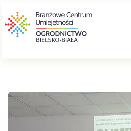
Przejdź
do
treści