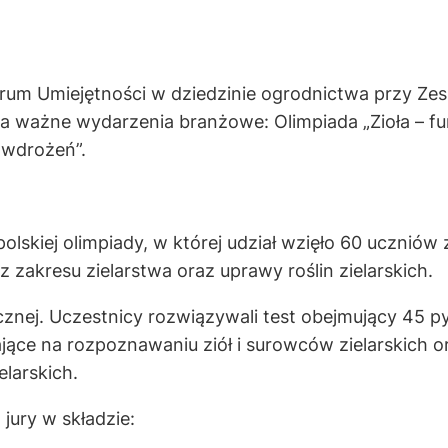
m Umiejętności w dziedzinie ogrodnictwa przy Zesp
wa ważne wydarzenia branżowe: Olimpiada „Zioła – f
 wdrożeń”.
lskiej olimpiady, w której udział wzięło 60 uczniów z
 zakresu zielarstwa oraz uprawy roślin zielarskich.
tycznej. Uczestnicy rozwiązywali test obejmujący 45 
jące na rozpoznawaniu ziół i surowców zielarskich
larskich.
ury w składzie: