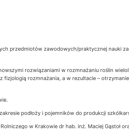
znych przedmiotów zawodowych/praktycznej nauki za
nowszymi rozwiązaniami w rozmnażaniu roślin wielole
 fizjologią rozmnażania, a w rezultacie – otrzymani
ie.
kresie podłoży i pojemników do produkcji szkólkars
olniczego w Krakowie dr hab. inż. Maciej Gąstoł oraz 